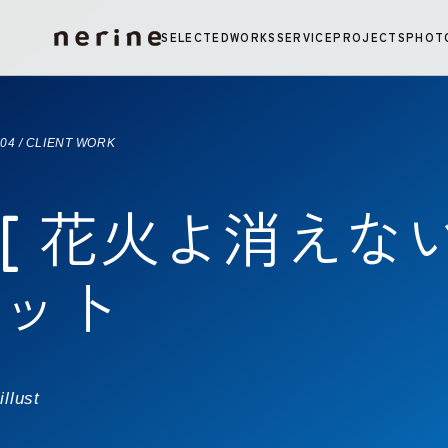
コンテンツへ移動
SELECTED
WORKS
SERVICE
PROJECTS
PHOT
04 / CLIENT WORK
[ 花火よ消えないで
ット
illust