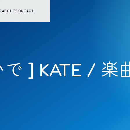
O
ABOUT
CONTACT
 ] KATE / 