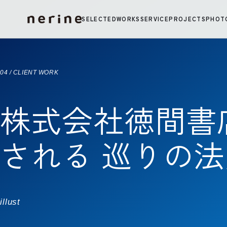
コンテンツへ移動
SELECTED
WORKS
SERVICE
PROJECTS
PHOT
04 / CLIENT WORK
株式会社徳間書店
される 巡りの
illust