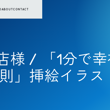
O
ABOUT
CONTACT
様 / 「1分で
法則」挿絵イラス